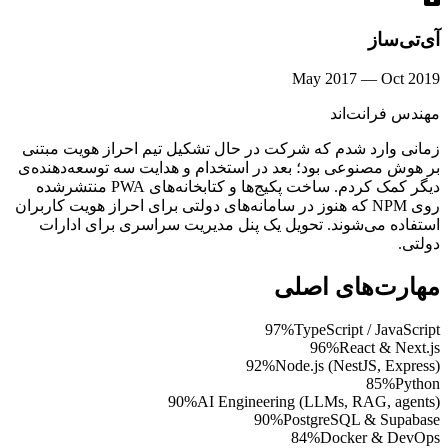
آی‌تی‌ساز
May 2017
—
Oct 2019
مهندس فرانت‌اند
زمانی وارد شدم که شرکت در حال تشکیل تیم احراز هویت مبتنی
بر هوش مصنوعی بود؛ بعد در استخدام و هدایت سه توسعه‌دهنده‌ی
دیگر کمک کردم. ساخت پکیج‌ها و کتابخانه‌های PWA منتشرشده
روی NPM که هنوز در سامانه‌های دولتی برای احراز هویت کاربران
استفاده می‌شوند. تحویل یک پنل مدیریت سراسری برای ادارات
دولتی.
مهارت‌های اصلی
97
%
TypeScript / JavaScript
96
%
React & Next.js
92
%
Node.js (NestJS, Express)
85
%
Python
90
%
AI Engineering (LLMs, RAG, agents)
90
%
PostgreSQL & Supabase
84
%
Docker & DevOps