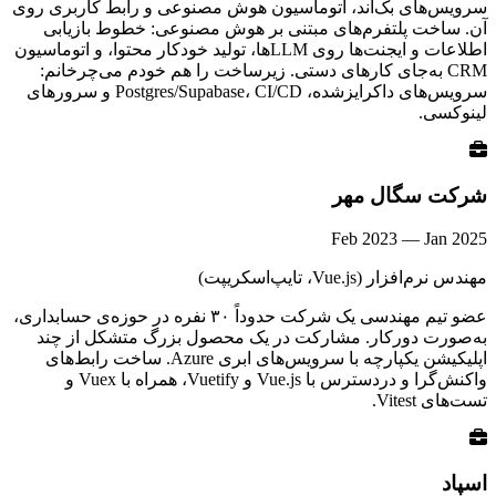
سرویس‌های بک‌اند، اتوماسیون هوش مصنوعی و رابط کاربری روی
آن. ساخت پلتفرم‌های مبتنی بر هوش مصنوعی: خطوط بازیابی
اطلاعات و ایجنت‌ها روی LLMها، تولید خودکار محتوا، و اتوماسیون
CRM به‌جای کارهای دستی. زیرساخت را هم خودم می‌چرخانم:
سرویس‌های داکرایزشده، Postgres/Supabase، CI/CD و سرورهای
لینوکسی.
شرکت سگال مهر
Feb 2023
—
Jan 2025
مهندس نرم‌افزار (Vue.js، تایپ‌اسکریپت)
عضو تیم مهندسی یک شرکت حدوداً ۳۰ نفره در حوزه‌ی حسابداری،
به‌صورت دورکار. مشارکت در یک محصول بزرگ متشکل از چند
اپلیکیشن یکپارچه با سرویس‌های ابری Azure. ساخت رابط‌های
واکنش‌گرا و در‌دسترس با Vue.js و Vuetify، همراه با Vuex و
تست‌های Vitest.
اسپاد